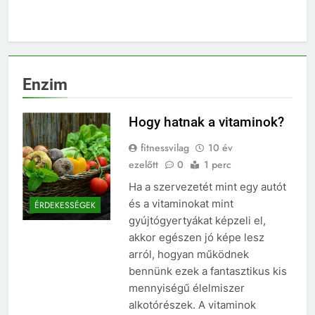
Enzim
Hogy hatnak a vitaminok?
fitnessvilag
10 év
ezelőtt
0
1 perc
Ha a szervezetét mint egy autót
és a vitaminokat mint
ÉRDEKESSÉGEK
gyújtógyertyákat képzeli el,
akkor egészen jó képe lesz
arról, hogyan működnek
bennünk ezek a fantasztikus kis
mennyiségű élelmiszer
alkotórészek. A vitaminok