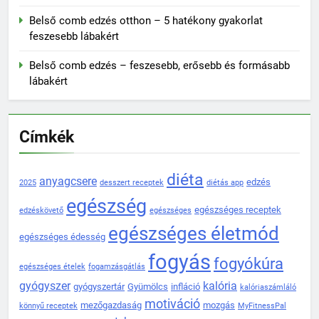
Belső comb edzés otthon – 5 hatékony gyakorlat
feszesebb lábakért
Belső comb edzés – feszesebb, erősebb és formásabb
lábakért
Címkék
diéta
anyagcsere
edzés
2025
desszert receptek
diétás app
egészség
egészséges receptek
edzéskövető
egészséges
egészséges életmód
egészséges édesség
fogyás
fogyókúra
egészséges ételek
fogamzásgátlás
gyógyszer
kalória
gyógyszertár
Gyümölcs
infláció
kalóriaszámláló
motiváció
mezőgazdaság
mozgás
könnyű receptek
MyFitnessPal