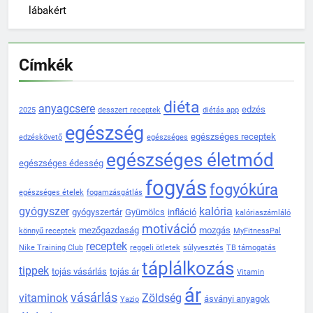
lábakért
Címkék
diéta
anyagcsere
edzés
2025
desszert receptek
diétás app
egészség
egészséges receptek
edzéskövető
egészséges
egészséges életmód
egészséges édesség
fogyás
fogyókúra
egészséges ételek
fogamzásgátlás
gyógyszer
kalória
gyógyszertár
Gyümölcs
infláció
kalóriaszámláló
motiváció
mezőgazdaság
mozgás
könnyű receptek
MyFitnessPal
receptek
Nike Training Club
reggeli ötletek
súlyvesztés
TB támogatás
táplálkozás
tippek
tojás vásárlás
tojás ár
Vitamin
ár
vásárlás
vitaminok
Zöldség
ásványi anyagok
Yazio