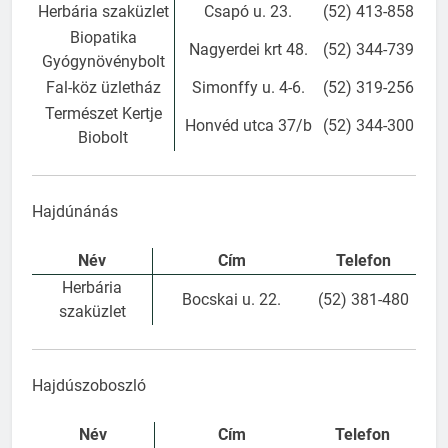
Herbária szaküzlet
Csapó u. 23.
(52) 413-858
Biopatika
Nagyerdei krt 48.
(52) 344-739
Gyógynövénybolt
Fal-köz üzletház
Simonffy u. 4-6.
(52) 319-256
Természet Kertje
Honvéd utca 37/b
(52) 344-300
Biobolt
Hajdúnánás
Név
Cím
Telefon
Herbária
Bocskai u. 22.
(52) 381-480
szaküzlet
Hajdúszoboszló
Név
Cím
Telefon