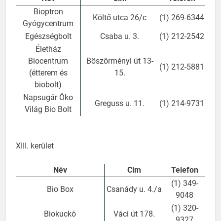
Bioptron
Költő utca 26/c
(1) 269-6344
Gyógycentrum
Egészségbolt
Csaba u. 3.
(1) 212-2542
Életház
Biocentrum
Böszörményi út 13-
(1) 212-5881
(étterem és
15.
biobolt)
Napsugár Öko
Greguss u. 11.
(1) 214-9731
Világ Bio Bolt
XIII. kerület
Név
Cím
Telefon
(1) 349-
Bio Box
Csanády u. 4./a
9048
(1) 320-
Biokuckó
Váci út 178.
9327