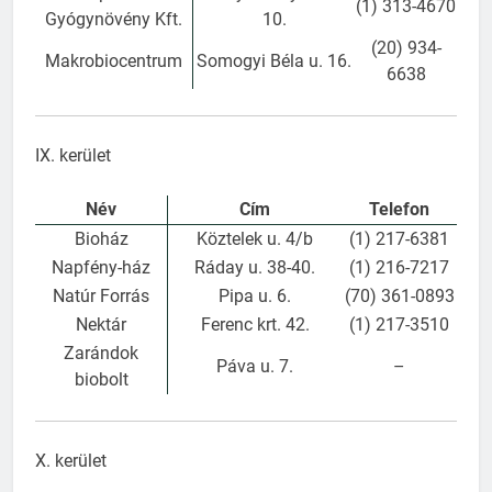
(1) 313-4670
Gyógynövény Kft.
10.
(20) 934-
Makrobiocentrum
Somogyi Béla u. 16.
6638
IX. kerület
Név
Cím
Telefon
Bioház
Köztelek u. 4/b
(1) 217-6381
Napfény-ház
Ráday u. 38-40.
(1) 216-7217
Natúr Forrás
Pipa u. 6.
(70) 361-0893
Nektár
Ferenc krt. 42.
(1) 217-3510
Zarándok
Páva u. 7.
–
biobolt
X. kerület