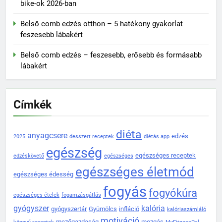
bike-ok 2026-ban
Belső comb edzés otthon – 5 hatékony gyakorlat
feszesebb lábakért
Belső comb edzés – feszesebb, erősebb és formásabb
lábakért
Címkék
diéta
anyagcsere
edzés
2025
desszert receptek
diétás app
egészség
egészséges receptek
edzéskövető
egészséges
egészséges életmód
egészséges édesség
fogyás
fogyókúra
egészséges ételek
fogamzásgátlás
gyógyszer
kalória
gyógyszertár
Gyümölcs
infláció
kalóriaszámláló
motiváció
mezőgazdaság
mozgás