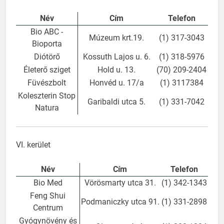
Név
Cím
Telefon
Bio ABC -
Múzeum krt.19.
(1) 317-3043
Bioporta
Diótörő
Kossuth Lajos u. 6.
(1) 318-5976
Életerő sziget
Hold u. 13.
(70) 209-2404
Füvészbolt
Honvéd u. 17/a
(1) 3117384
Koleszterin Stop
Garibaldi utca 5.
(1) 331-7042
Natura
VI. kerület
Név
Cím
Telefon
Bio Med
Vörösmarty utca 31.
(1) 342-1343
Feng Shui
Podmaniczky utca 91.
(1) 331-2898
Centrum
Gyógynövény és