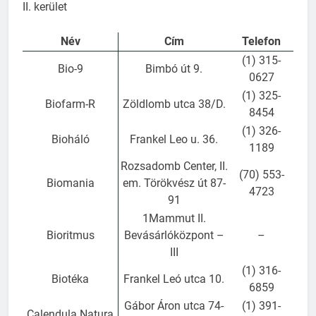
II. kerület
Név
Cím
Telefon
(1) 315-
Bio-9
Bimbó út 9.
0627
(1) 325-
Biofarm-R
Zöldlomb utca 38/D.
8454
(1) 326-
Bioháló
Frankel Leo u. 36.
1189
Rozsadomb Center, II.
(70) 553-
Biomania
em. Törökvész út 87-
4723
91
1Mammut II.
Bioritmus
Bevásárlóközpont –
–
III
(1) 316-
Biotéka
Frankel Leó utca 10.
6859
Gábor Áron utca 74-
(1) 391-
Calendula Natura