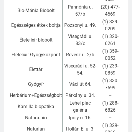
Pannónia u.
(20) 477-
Bio-Mánia Biobolt
57/b
4569
(1) 339-
Egészséges étkek boltja
Pozsonyi u. 49.
0209
Visegrádi u.
(1) 320-
Életelixír biobolt
83/c
6261
(1) 359-
Életelixír Gyógyközpont
Révész u. 2/b
0052
Visegrádi u. 52-
(1) 239-
Élettár
54.
0859
(1) 330-
Gyógyír
Váci út 64.
7699
Herbárium+Egészségbolt
Párkány u. 34.
–
Lehel piac
(1) 288-
Kamilla biopatika
galéria
6826
Natura-bio
Ipoly u. 16.
–
(1) 329-
Naturlan
Hollán E. u. 3.