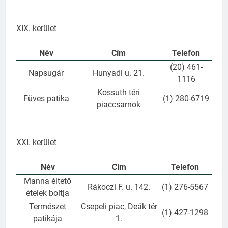
XIX. kerület
Név
Cím
Telefon
(20) 461-
Napsugár
Hunyadi u. 21.
1116
Kossuth téri
Füves patika
(1) 280-6719
piaccsarnok
XXI. kerület
Név
Cím
Telefon
Manna éltető
Rákoczi F. u. 142.
(1) 276-5567
ételek boltja
Természet
Csepeli piac, Deák tér
(1) 427-1298
patikája
1.