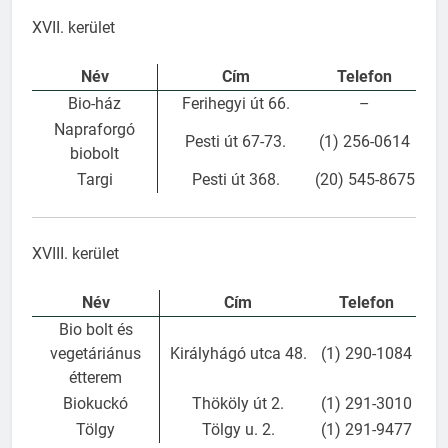
XVII. kerület
Név
Cím
Telefon
Bio-ház
Ferihegyi út 66.
–
Napraforgó
Pesti út 67-73.
(1) 256-0614
biobolt
Targi
Pesti út 368.
(20) 545-8675
XVIII. kerület
Név
Cím
Telefon
Bio bolt és
vegetáriánus
Királyhágó utca 48.
(1) 290-1084
étterem
Biokuckó
Thököly út 2.
(1) 291-3010
Tölgy
Tölgy u. 2.
(1) 291-9477