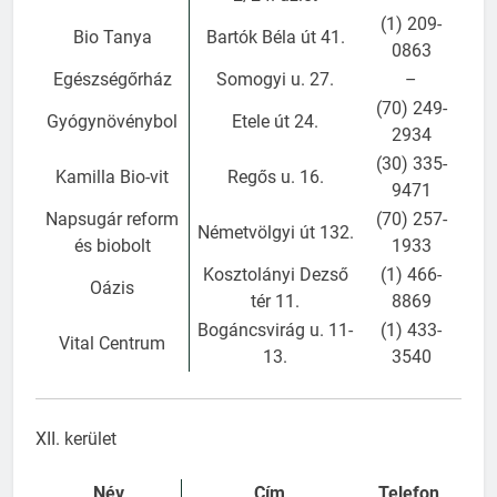
(1) 209-
Bio Tanya
Bartók Béla út 41.
0863
Egészségőrház
Somogyi u. 27.
–
(70) 249-
Gyógynövénybol
Etele út 24.
2934
(30) 335-
Kamilla Bio-vit
Regős u. 16.
9471
Napsugár reform
(70) 257-
Németvölgyi út 132.
és biobolt
1933
Kosztolányi Dezső
(1) 466-
Oázis
tér 11.
8869
Bogáncsvirág u. 11-
(1) 433-
Vital Centrum
13.
3540
XII. kerület
Név
Cím
Telefon