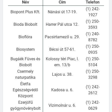
Név
Cím
Telefon
(1) 242-
Biopont Plus Kft.
Nánási út 17-19.
1927
(1) 250-
Bioda Biobolt
Harrer Pál utca 12.
3593
(1) 240-
Bioflóra
Pacsirtamező u. 29.
8782
(1) 250-
Biosystem
Bécsi út 57-61.
0935
Bugáék Füves és
Kolossy téri Piac, I.
(1) 250-
Biobolt
em. 13/b
5104
Csermely
(1) 250-
Lajos u. 38.
naturpatika
3298
Életfa
(1) 242-
Egészségvédő
Kadosa u. 6.
2612
Központ
Ezerjófű
(1) 242-
Vízimolnár u. 6.
gyógynövénybolt
0629