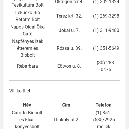
Oktogon tér 4.
(1) 302-1324
Testkultúra Bolt
Lékuckó Bio
Teréz krt. 32.
(1) 269-3298
Reform Bolt
Napos Oldal Öko
Jókai u. 7.
(1) 311-9480
Café
Napfényes Ízek
étterem és
Rózsa u. 39.
(1) 351-5649
Biobolt
(30) 283-
Rebarbara
Eötvös u. 8.
0476
VII. kerület
Név
Cím
Telefon
Carotta Biobolt
(1) 351-
és Elixír
Thököly út 2.
7535/2925
könyvesbolt
mellék