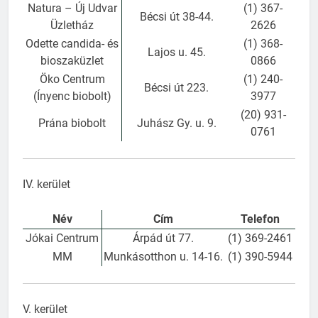
Natura – Új Udvar
(1) 367-
Bécsi út 38-44.
Üzletház
2626
Odette candida- és
(1) 368-
Lajos u. 45.
bioszaküzlet
0866
Öko Centrum
(1) 240-
Bécsi út 223.
(Ínyenc biobolt)
3977
(20) 931-
Prána biobolt
Juhász Gy. u. 9.
0761
IV. kerület
Név
Cím
Telefon
Jókai Centrum
Árpád út 77.
(1) 369-2461
MM
Munkásotthon u. 14-16.
(1) 390-5944
V. kerület