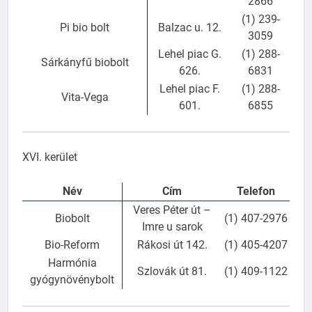
2866
(1) 239-
Pi bio bolt
Balzac u. 12.
3059
Lehel piac G.
(1) 288-
Sárkányfű biobolt
626.
6831
Lehel piac F.
(1) 288-
Vita-Vega
601.
6855
XVI. kerület
Név
Cím
Telefon
Veres Péter út –
Biobolt
(1) 407-2976
Imre u sarok
Bio-Reform
Rákosi út 142.
(1) 405-4207
Harmónia
Szlovák út 81.
(1) 409-1122
gyógynövénybolt