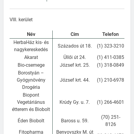
VIII. kerület
Név
Cím
Telefon
HerbaHáz kis- és
Százados út 18.
(1) 323-3210
nagykereskedés
Akarat
Üllői út 24.
(1) 411-0385
Bio-csemege
József krt. 25.
(1) 318-0849
Borostyán –
Gyógynövény
József krt. 44.
(1) 210-6978
Drogéria
Biopont
Vegetáriánus
Krúdy Gy. u. 7.
(1) 266-4601
étterem és Biobolt
(70) 251-
Éden Biobolt
Baross u. 59.
8126
Fitopharma
Benyovszky M. út