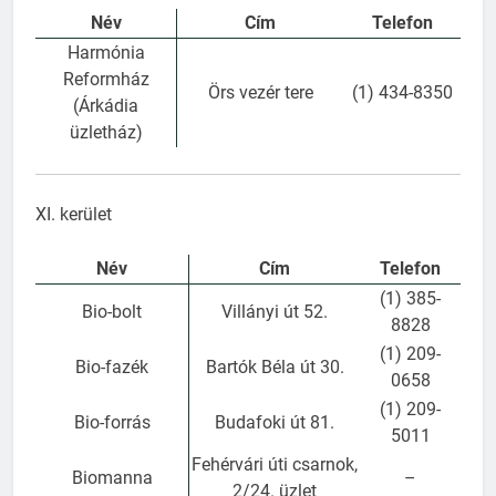
Név
Cím
Telefon
Harmónia
Reformház
Örs vezér tere
(1) 434-8350
(Árkádia
üzletház)
XI. kerület
Név
Cím
Telefon
(1) 385-
Bio-bolt
Villányi út 52.
8828
(1) 209-
Bio-fazék
Bartók Béla út 30.
0658
(1) 209-
Bio-forrás
Budafoki út 81.
5011
Fehérvári úti csarnok,
Biomanna
–
2/24. üzlet