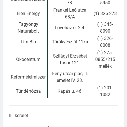
78.
5950
Frankel Leó utca
Elen Energy
(1) 326-273
68/A
Fagyöngy
(1) 345-
Lövőház u. 2-4.
Naturabolt
8090
(1) 326-
Lim Bio
Törökvész út 12/a
8008
(1) 275-
Szilágyi Erzsébet
Ökocentrum
0855/215
fasor 121.
mellék
Fény utcai piac, II.
Reformélelmiszer
–
emelet IV. 23.
(1) 201-
Tündérrózsa
Kapás u. 46.
1082
III. kerület